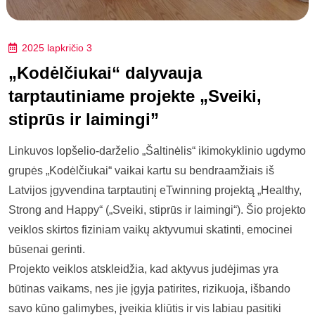
2025 lapkričio 3
„Kodėlčiukai“ dalyvauja
tarptautiniame projekte „Sveiki,
stiprūs ir laimingi”
Linkuvos lopšelio-darželio „Šaltinėlis“ ikimokyklinio ugdymo
grupės „Kodėlčiukai“ vaikai kartu su bendraamžiais iš
Latvijos įgyvendina tarptautinį eTwinning projektą „Healthy,
Strong and Happy“ („Sveiki, stiprūs ir laimingi“). Šio projekto
veiklos skirtos fiziniam vaikų aktyvumui skatinti, emocinei
būsenai gerinti.
Projekto veiklos atskleidžia, kad aktyvus judėjimas yra
būtinas vaikams, nes jie įgyja patirites, rizikuoja, išbando
savo kūno galimybes, įveikia kliūtis ir vis labiau pasitiki