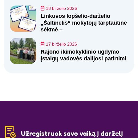
18 birželio 2026
Linkuvos lopšelio-darželio
„Šaltinėlis“ mokytojų tarptautinė
sėkmė –
17 birželio 2026
Rajono ikimokyklinio ugdymo
įstaigų vadovės dalijosi patirtimi
Užregistruok savo vaiką į darželį