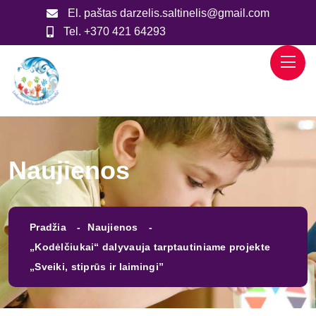
El. paštas
darzelis.saltinelis@gmail.com
Tel.
+370 421 64293
Naujienos
Pradžia
Naujienos
„Kodėlčiukai“ dalyvauja tarptautiniame projekte
„Sveiki, stiprūs ir laimingi”