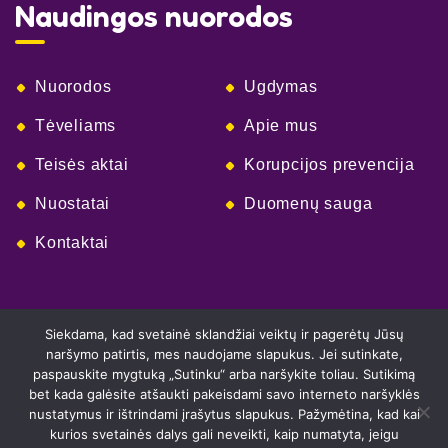
Naudingos nuorodos
Nuorodos
Ugdymas
Tėveliams
Apie mus
Teisės aktai
Korupcijos prevencija
Nuostatai
Duomenų sauga
Kontaktai
Siekdama, kad svetainė sklandžiai veiktų ir pagerėtų Jūsų
naršymo patirtis, mes naudojame slapukus. Jei sutinkate,
paspauskite mygtuką „Sutinku“ arba naršykite toliau. Sutikimą
bet kada galėsite atšaukti pakeisdami savo interneto naršyklės
nustatymus ir ištrindami įrašytus slapukus. Pažymėtina, kad kai
kurios svetainės dalys gali neveikti, kaip numatyta, jeigu
© Visos teisės saugomos Pakruojo r. Linkuvos