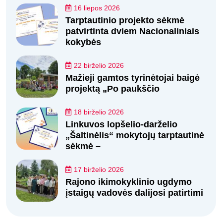
16 liepos 2026
Tarptautinio projekto sėkmė
patvirtinta dviem Nacionaliniais
kokybės
22 birželio 2026
Mažieji gamtos tyrinėtojai baigė
projektą „Po paukščio
18 birželio 2026
Linkuvos lopšelio-darželio
„Šaltinėlis“ mokytojų tarptautinė
sėkmė –
17 birželio 2026
Rajono ikimokyklinio ugdymo
įstaigų vadovės dalijosi patirtimi