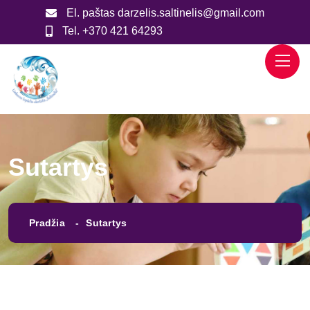
El. paštas
darzelis.saltinelis@gmail.com
Tel.
+370 421 64293
Sutartys
Pradžia
Sutartys