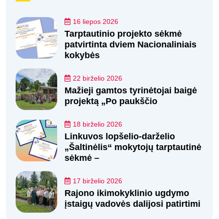
16 liepos 2026
Tarptautinio projekto sėkmė
patvirtinta dviem Nacionaliniais
kokybės
22 birželio 2026
Mažieji gamtos tyrinėtojai baigė
projektą „Po paukščio
18 birželio 2026
Linkuvos lopšelio-darželio
„Šaltinėlis“ mokytojų tarptautinė
sėkmė –
17 birželio 2026
Rajono ikimokyklinio ugdymo
įstaigų vadovės dalijosi patirtimi