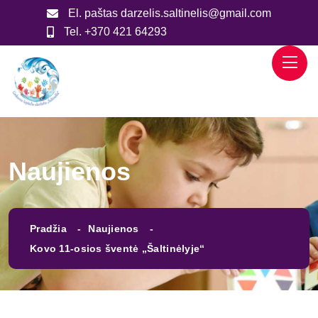
El. paštas
darzelis.saltinelis@gmail.com
Tel.
+370 421 64293
Naujienos
Pradžia
Naujienos
Kovo 11-osios šventė „Šaltinėlyje“