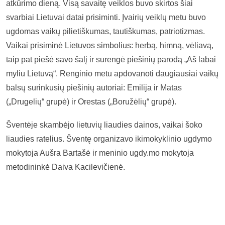
atkūrimo dieną. Visą savaitę veiklos buvo skirtos šiai
svarbiai Lietuvai datai prisiminti. Įvairių veiklų metu buvo
ugdomas vaikų pilietiškumas, tautiškumas, patriotizmas.
Vaikai prisiminė Lietuvos simbolius: herbą, himną, vėliavą,
taip pat piešė savo šalį ir surengė piešinių parodą „Aš labai
myliu Lietuvą“. Renginio metu apdovanoti daugiausiai vaikų
balsų surinkusių piešinių autoriai: Emilija ir Matas
(„Drugelių“ grupė) ir Orestas („Boružėlių“ grupė).
Šventėje skambėjo lietuvių liaudies dainos, vaikai šoko
liaudies ratelius. Šventę organizavo ikimokyklinio ugdymo
mokytoja Aušra Bartašė ir meninio ugdy.mo mokytoja
metodininkė Daiva Kacilevičienė.