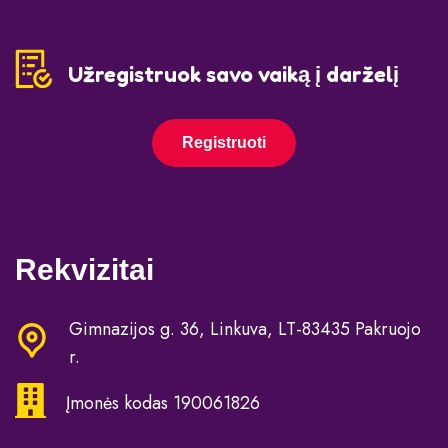
Užregistruok savo vaiką į darželį
Registruoti
Rekvizitai
Gimnazijos g. 36, Linkuva, LT-83435 Pakruojo
r.
Įmonės kodas 190061826