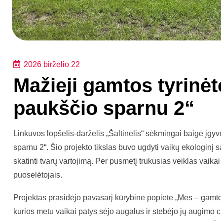
2026 birželio 22
Mažieji gamtos tyrinėt
paukščio sparnu 2“
Linkuvos lopšelis-darželis „Šaltinėlis“ sėkmingai baigė įgy
sparnu 2“. Šio projekto tikslas buvo ugdyti vaikų ekologinį
skatinti tvarų vartojimą. Per pusmetį trukusias veiklas vaikai
puoselėtojais.
Projektas prasidėjo pavasarį kūrybine popiete „Mes – gamto
kurios metu vaikai patys sėjo augalus ir stebėjo jų augimo c