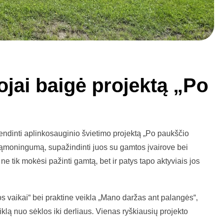
ojai baigė projektą „Po
vendinti aplinkosauginio švietimo projektą „Po paukščio
 sąmoningumą, supažindinti juos su gamtos įvairove bei
 ne tik mokėsi pažinti gamtą, bet ir patys tapo aktyviais jos
s vaikai“ bei praktine veikla „Mano daržas ant palangės“,
iklą nuo sėklos iki derliaus. Vienas ryškiausių projekto