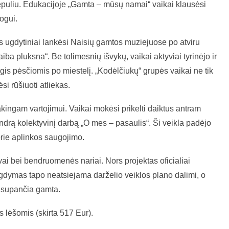
puliu. Edukacijoje „Gamta – mūsų namai“ vaikai klausėsi
ogui.
s ugdytiniai lankėsi Naisių gamtos muziejuose po atviru
ba pluksna“. Be tolimesnių išvykų, vaikai aktyviai tyrinėjo ir
gis pėsčiomis po miestelį. „Kodėlčiukų“ grupės vaikai ne tik
i rūšiuoti atliekas.
kingam vartojimui. Vaikai mokėsi prikelti daiktus antram
endrą kolektyvinį darbą „O mes – pasaulis“. Ši veikla padėjo
prie aplinkos saugojimo.
tėvai bei bendruomenės nariai. Nors projektas oficialiai
gdymas tapo neatsiejama darželio veiklos plano dalimi, o
os supančia gamta.
 lėšomis (skirta 517 Eur).