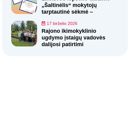
„Šaltinėlis“ mokytojų
tarptautinė sėkmė –
17 birželio 2026
Rajono ikimokyklinio
ugdymo įstaigų vadovės
dalijosi patirtimi