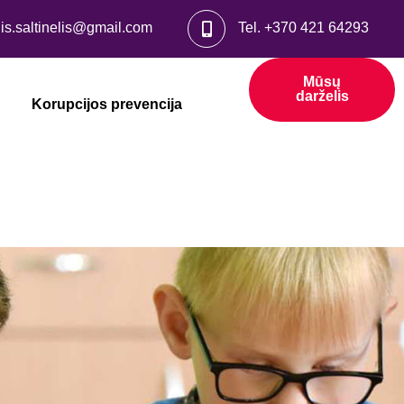
lis.saltinelis@gmail.com
Tel.
+370 421 64293
Mūsų
darželis
Korupcijos prevencija