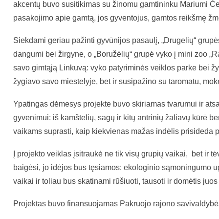
akcentų buvo susitikimas su žinomu gamtininku Mariumi Če
pasakojimo apie gamtą, jos gyventojus, gamtos reikšmę žm
Siekdami geriau pažinti gyvūnijos pasaulį, „Drugelių“ grupė
dangumi bei žirgyne, o „Boružėlių“ grupė vyko į mini zoo „Rai
savo gimtąją Linkuvą: vyko patyriminės veiklos parke bei žy
žygiavo savo miestelyje, bet ir susipažino su taromatu, mokės
Ypatingas dėmesys projekte buvo skiriamas tvarumui ir atsa
gyvenimui: iš kamštelių, sagų ir kitų antrinių žaliavų kūrė b
vaikams suprasti, kaip kiekvienas mažas indėlis prisideda 
Į projekto veiklas įsitraukė ne tik visų grupių vaikai, bet ir 
baigėsi, jo idėjos bus tęsiamos: ekologinio sąmoningumo u
vaikai ir toliau bus skatinami rūšiuoti, tausoti ir domėtis ju
Projektas buvo finansuojamas Pakruojo rajono savivaldybės