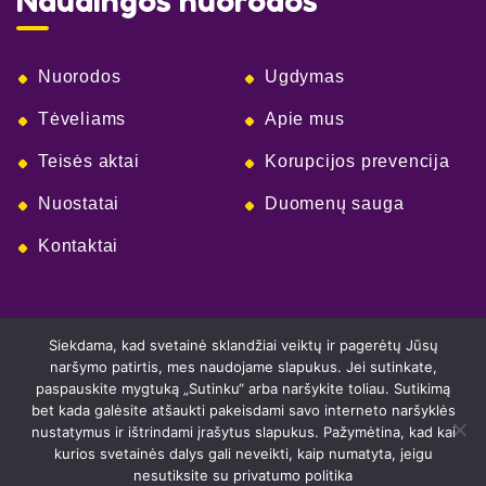
Naudingos nuorodos
Nuorodos
Ugdymas
Tėveliams
Apie mus
Teisės aktai
Korupcijos prevencija
Nuostatai
Duomenų sauga
Kontaktai
Siekdama, kad svetainė sklandžiai veiktų ir pagerėtų Jūsų
naršymo patirtis, mes naudojame slapukus. Jei sutinkate,
paspauskite mygtuką „Sutinku“ arba naršykite toliau. Sutikimą
bet kada galėsite atšaukti pakeisdami savo interneto naršyklės
nustatymus ir ištrindami įrašytus slapukus. Pažymėtina, kad kai
kurios svetainės dalys gali neveikti, kaip numatyta, jeigu
© Visos teisės saugomos Pakruojo r. Linkuvos
nesutiksite su privatumo politika