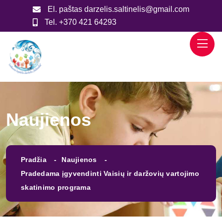
El. paštas
darzelis.saltinelis@gmail.com
Tel.
+370 421 64293
Naujienos
Pradžia
Naujienos
Pradedama įgyvendinti Vaisių ir daržovių vartojimo
skatinimo programa