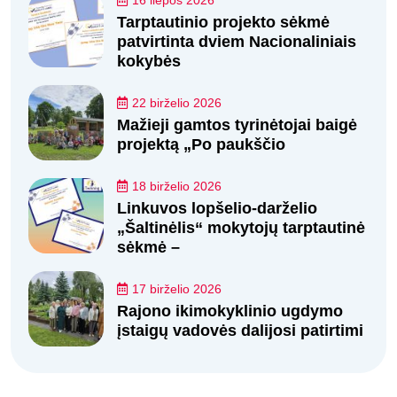
16 liepos 2026
Tarptautinio projekto sėkmė
patvirtinta dviem Nacionaliniais
kokybės
22 birželio 2026
Mažieji gamtos tyrinėtojai baigė
projektą „Po paukščio
18 birželio 2026
Linkuvos lopšelio-darželio
„Šaltinėlis“ mokytojų tarptautinė
sėkmė –
17 birželio 2026
Rajono ikimokyklinio ugdymo
įstaigų vadovės dalijosi patirtimi