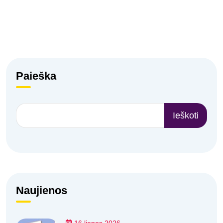
Paieška
Ieškoti
Naujienos