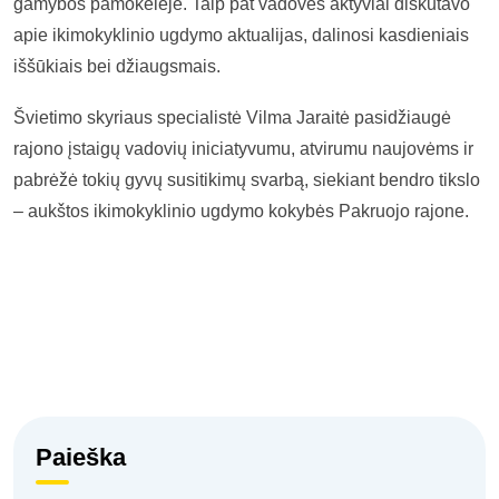
gamybos pamokėlėje. Taip pat vadovės aktyviai diskutavo
apie ikimokyklinio ugdymo aktualijas, dalinosi kasdieniais
iššūkiais bei džiaugsmais.
Švietimo skyriaus specialistė Vilma Jaraitė pasidžiaugė
rajono įstaigų vadovių iniciatyvumu, atvirumu naujovėms ir
pabrėžė tokių gyvų susitikimų svarbą, siekiant bendro tikslo
– aukštos ikimokyklinio ugdymo kokybės Pakruojo rajone.
Paieška