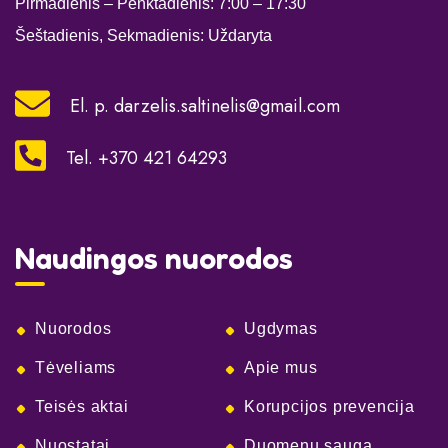
Pirmadienis – Penktadienis: 7:00
– 17:30
Šeštadienis, Sekmadienis: Uždaryta
El. p.
darzelis.saltinelis@gmail.com
Tel. +370 421 64293
Naudingos nuorodos
Nuorodos
Ugdymas
Tėveliams
Apie mus
Teisės aktai
Korupcijos prevencija
Nuostatai
Duomenų sauga