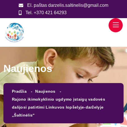
El. paštas
darzelis.saltinelis@gmail.com
Tel.
+370 421 64293
Naujienos
Pradžia
Naujienos
Rajono ikimokyklinio ugdymo įstaigų vadovės
dalijosi patirtimi Linkuvos lopšelyje-darželyje
„Šaltinėlis“