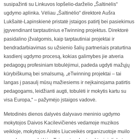
susipažinti su Linkuvos lopšelio-darželio „Šaltinėlis“
ugdymo aplinka. Vėliau „Šaltinėlio“ direktorė Aušra
Lukšaitė-Lapinskienė pristatė įstaigos patirtį bei pasiekimus
įgyvendinant tarptautinius eTwinning projektus. Direktorė
pasidalino įžvalgomis, kaip tarptautiniai projektai ir
bendradarbiavimas su užsienio šalių partneriais praturtina
kasdienį ugdymo procesą, kokias galimybes jie atveria
pedagogų profesiniam tobulėjimui, padeda ugdyti mažųjų
kūrybiškumą bei smalsumą. „eTwinning projektai – tai
langas į pasaulį mūsų mažiesiems ir neįkainojama patirtis
pedagogams, leidžianti augti, tobulėti ir mokytis kartu su
visa Europa,“ – pažymėjo įstaigos vadovė.
Metodinės dienos dalyvės dalyvavo meninio ugdymo
mokytojos Daivos Kacilevičienės vedamoje muzikos
veikloje, mokytojos Aistės Liucveikės organizuotoje muilo