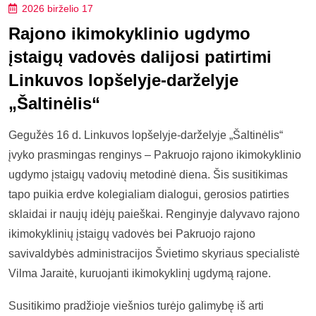
2026 birželio 17
Rajono ikimokyklinio ugdymo
įstaigų vadovės dalijosi patirtimi
Linkuvos lopšelyje-darželyje
„Šaltinėlis“
Gegužės 16 d. Linkuvos lopšelyje-darželyje „Šaltinėlis“
įvyko prasmingas renginys – Pakruojo rajono ikimokyklinio
ugdymo įstaigų vadovių metodinė diena. Šis susitikimas
tapo puikia erdve kolegialiam dialogui, gerosios patirties
sklaidai ir naujų idėjų paieškai. Renginyje dalyvavo rajono
ikimokyklinių įstaigų vadovės bei Pakruojo rajono
savivaldybės administracijos Švietimo skyriaus specialistė
Vilma Jaraitė, kuruojanti ikimokyklinį ugdymą rajone.
Susitikimo pradžioje viešnios turėjo galimybę iš arti