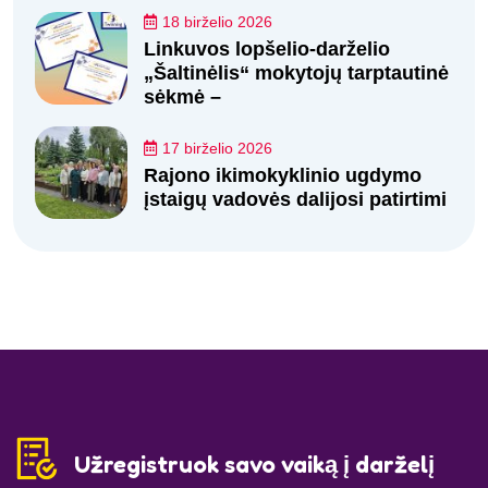
18 birželio 2026
Linkuvos lopšelio-darželio
„Šaltinėlis“ mokytojų tarptautinė
sėkmė –
17 birželio 2026
Rajono ikimokyklinio ugdymo
įstaigų vadovės dalijosi patirtimi
Užregistruok savo vaiką į darželį