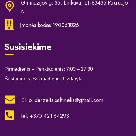
Gimnazijos g. 36, Linkuva, LT-83435 Pakruojo
r.
Įmonės kodas 190061826
Susisiekime
Pirmadienis – Penktadienis: 7:00
– 17:30
Šeštadienis, Sekmadienis: Uždaryta
El. p.
darzelis.saltinelis@gmail.com
Tel. +370 421 64293