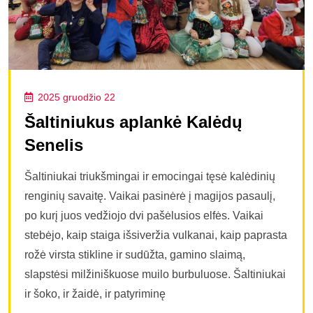
2025 gruodžio 22
Šaltiniukus aplankė Kalėdų
Senelis
Šaltiniukai triukšmingai ir emocingai tęsė kalėdinių
renginių savaitę. Vaikai pasinėrė į magijos pasaulį,
po kurį juos vedžiojo dvi pašėlusios elfės. Vaikai
stebėjo, kaip staiga išsiveržia vulkanai, kaip paprasta
rožė virsta stikline ir sudūžta, gamino slaimą,
slapstėsi milžiniškuose muilo burbuluose. Šaltiniukai
ir šoko, ir žaidė, ir patyriminę