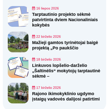
16 liepos 2026
Tarptautinio projekto sėkmė
patvirtinta dviem Nacionaliniais
kokybės
22 birželio 2026
Mažieji gamtos tyrinėtojai baigė
projektą „Po paukščio
18 birželio 2026
Linkuvos lopšelio-darželio
„Šaltinėlis“ mokytojų tarptautinė
sėkmė –
17 birželio 2026
Rajono ikimokyklinio ugdymo
įstaigų vadovės dalijosi patirtimi