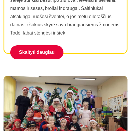
salėje sunkiai besutilpo žiūrovai: tėveliai ir seneliai,
mamos ir sesės, broliai ir draugai. Šaltiniukai
atsakingai ruošėsi šventei, o jos metu eilėraščius,
dainas ir šokius skyrė savo brangiausiems žmonėms.
Todėl labai stengėsi ir šiek
Skaityti daugiau