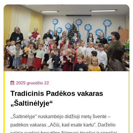
2025 gruodžio 22
Tradicinis Padėkos vakaras
„Šaltinėlyje“
,,Šaltinėlyje” nuskambėjo didžioji metų šventė –
padėkos vakaras ,,Ačiū, kad esate kartu”. Darželio