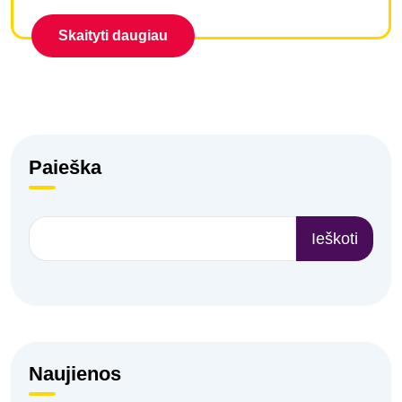
Skaityti daugiau
Paieška
Ieškoti
Naujienos